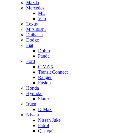
Mazda
Mercedes
ML
Vito
Lexus
Mitsubishi
Daihatsu
Dodge
Fiat
Doblo
Panda
Ford
C MAX
Transit Connect
Ranger
Fusion
Honda
Hyundai
Starex
Isuzu
D-Max
Nissan
Nissan Juke
Patrol
Qashqai