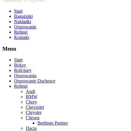
Nakładki Progowe.
Start
Bagażniki
Nakładki
Orurowanie
Relingi
Kontakt
Menu
Start
Boksy
Roll-bary
Orurowania
Orurowanie Dachowe
Relingi
Audi
BMW
Chery
Chevrolet
Chrysler
Citroen
Berlingo Partner
Dacia